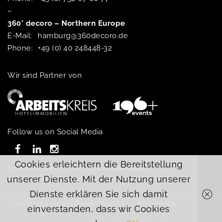
–
360° decoro – Northern Europe
E-Mail:
hamburg@360decoro.de
Phone:
+49 (0) 40 248448-32
Wir sind Partner von
Follow us on Social Media
Cookies erleichtern die Bereitstellung
Diese Seite wird geschützt durch
reCAPTCHA
:
unserer Dienste. Mit der Nutzung unserer
Datenschutzerklärung
–
Nutzungsbedingungen
Dienste erklären Sie sich damit
© 360 decoro Holding GmbH – 2026 – All rights reserved.
einverstanden, dass wir Cookies