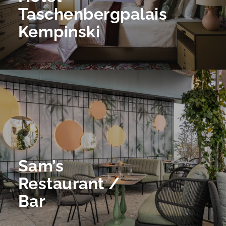
Taschenbergpalais
Kempinski
Sam’s
Restaurant /
Bar