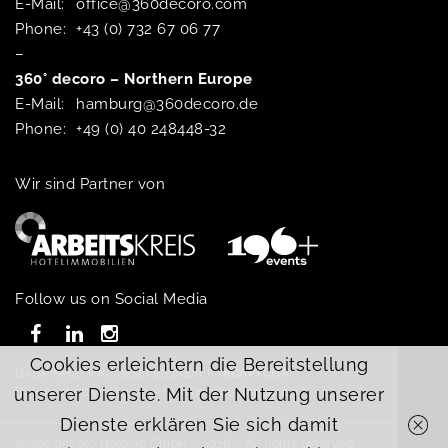
E-Mail:
office@360decoro.com
Phone:
+43 (0) 732 67 06 77
–
360° decoro – Northern Europe
E-Mail:
hamburg@360decoro.de
Phone:
+49 (0) 40 248448-32
Wir sind Partner von
Follow us on Social Media
Cookies erleichtern die Bereitstellung
Diese Seite wird geschützt durch
reCAPTCHA
:
unserer Dienste. Mit der Nutzung unserer
Datenschutzerklärung
–
Nutzungsbedingungen
Dienste erklären Sie sich damit
© 360 decoro Holding GmbH – 2026 – All rights reserved.