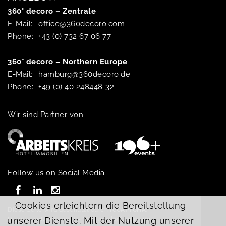
360° decoro – Zentrale
E-Mail:
office@360decoro.com
Phone:
+43 (0) 732 67 06 77
–
360° decoro – Northern Europe
E-Mail:
hamburg@360decoro.de
Phone:
+49 (0) 40 248448-32
Wir sind Partner von
Follow us on Social Media
Cookies erleichtern die Bereitstellung
Diese Seite wird geschützt durch
reCAPTCHA
:
unserer Dienste. Mit der Nutzung unserer
Datenschutzerklärung
–
Nutzungsbedingungen