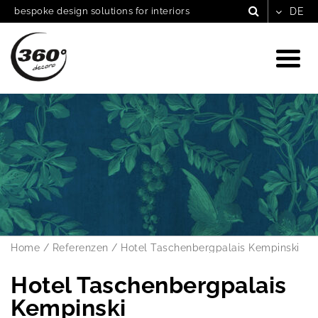
bespoke design solutions for interiors
Home
/
Referenzen
/
Hotel Taschenbergpalais Kempinski
Hotel Taschenbergpalais
Kempinski