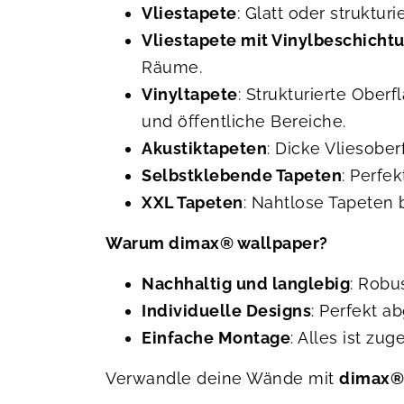
Vliestapete
: Glatt oder struktur
Vliestapete mit Vinylbeschicht
Räume.
Vinyltapete
: Strukturierte Ober
und öffentliche Bereiche.
Akustiktapeten
: Dicke Vliesob
Selbstklebende Tapeten
: Perfe
XXL Tapeten
: Nahtlose Tapeten 
Warum dimax® wallpaper?
Nachhaltig und langlebig
: Robu
Individuelle Designs
: Perfekt 
Einfache Montage
: Alles ist zu
Verwandle deine Wände mit
dimax®