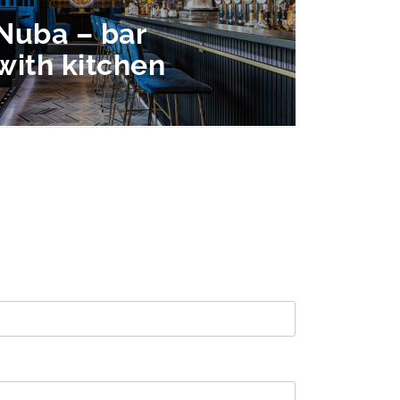
Nuba – bar
with kitchen