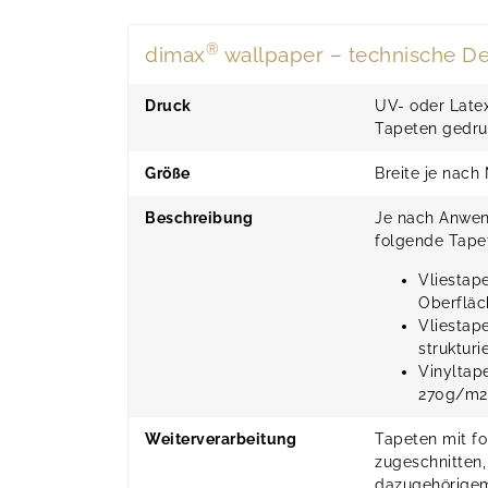
®
dimax
wallpaper – technische De
Druck
UV- oder Latex
Tapeten gedru
Größe
Breite je nach
Beschreibung
Je nach Anwen
folgende Tape
Vliestape
Oberfläc
Vliestap
struktur
Vinyltape
270g/m2
Weiterverarbeitung
Tapeten mit fo
zugeschnitten,
dazugehörigem 